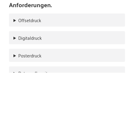
Anforderungen.
Offsetdruck
Digitaldruck
Posterdruck
Datenaufbereitung
Lettershop mit variablen Datendruck
Weiterverarbeitung
Konfektionierung